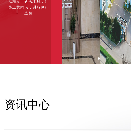
精立
务实求真，团结和
诚信,专业,高效,创
将选拔人才、培养人
德才
工共同
谐，进取创新，追求
新,服务,价值
才放在首位，打造学
先，
卓越
习型团队，持续学
所长
习，提高企业和个人
的核心竞争力。坚持
原则、强调纪律，构
建凝聚型团队，群策
群力，发扬大家互帮
互助的团队精神
资讯中心