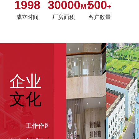
1998
30000
500
M?
+
成立时间
厂房面积
客户数量
企业
文化
工作作风：
经营理念：
管理理念：
用